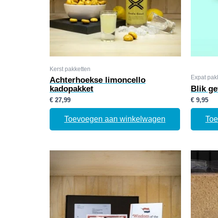
Kerst pakketten
Expat pak
Achterhoekse limoncello
kadopakket
Blik g
€
27,99
€
9,95
Toevoegen aan winkelwagen
Toe