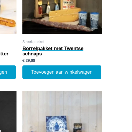
Streek pakket
Borrelpakket met Twentse
tter
schnaps
€
29,99
gen
Toevoegen aan winkelwagen