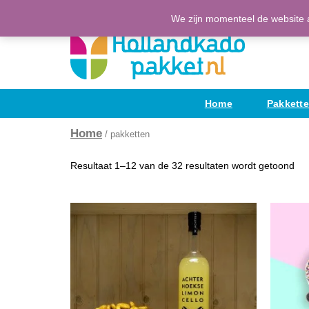
Ga
(H)Eerlijke Hollandse producten
We zijn momenteel de website a
naar
de
inhoud
Home
Pakkett
Home
/ pakketten
Resultaat 1–12 van de 32 resultaten wordt getoond