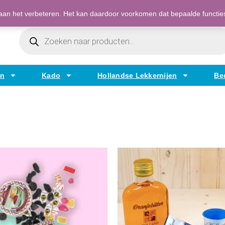
Bestellen op factuur mogelijk voor bedrijven
an het verbeteren. Het kan daardoor voorkomen dat bepaalde functies t
Producten
Zoeken
en
Kado
Hollandse Lekkernijen
Be