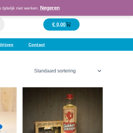
Maatschappelijk verantwoord ondernemend
Negeren
ijdelijk niet werken.
€
0,00
Winkelwagen
drijven
Contact