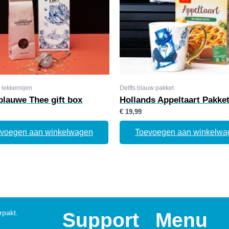
 lekkernijen
Delfts blauw pakket
 blauwe Thee gift box
Hollands Appeltaart Pakke
€
19,99
voegen aan winkelwagen
Toevoegen aan winkelwa
rpakt.
Support
Menu