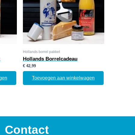
Hollands borrel pakket
t
Hollands Borrelcadeau
€
42,99
gen
Toevoegen aan winkelwagen
Contact