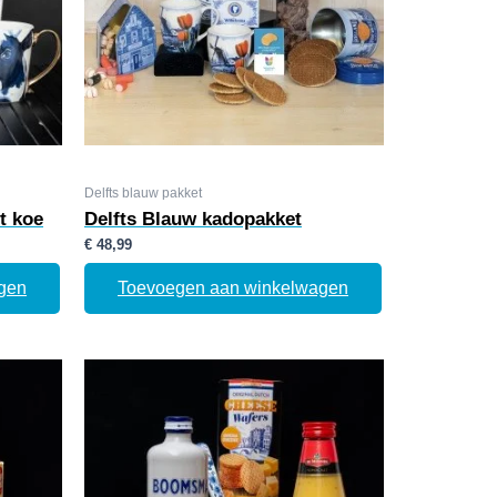
Delfts blauw pakket
t koe
Delfts Blauw kadopakket
€
48,99
gen
Toevoegen aan winkelwagen