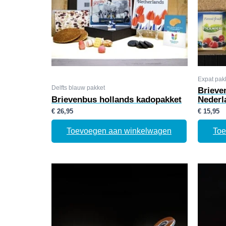
Expat pak
Delfts blauw pakket
Brieve
Brievenbus hollands kadopakket
Nederl
€
26,95
€
15,95
Toevoegen aan winkelwagen
Toe