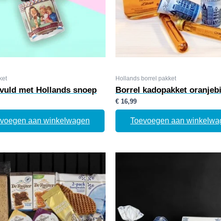
ket
Hollands borrel pakket
evuld met Hollands snoep
Borrel kadopakket oranjebi
€
16,99
voegen aan winkelwagen
Toevoegen aan winkelwa