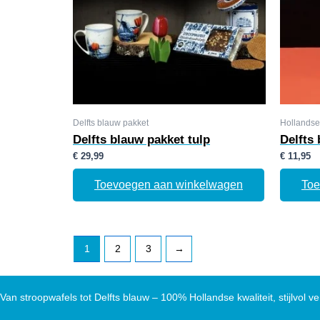
Delfts blauw pakket
Hollandse
Delfts blauw pakket tulp
Delfts
€
29,99
€
11,95
Toevoegen aan winkelwagen
Toe
1
2
3
→
Van stroopwafels tot Delfts blauw – 100% Hollandse kwaliteit, stijlvol ve