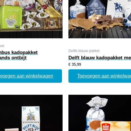
ket
Delfts blauw pakket
nbus kadopakket
ands ontbijt
Delft blauw kadopakket me
€
35,99
voegen aan winkelwagen
Toevoegen aan winkelwa