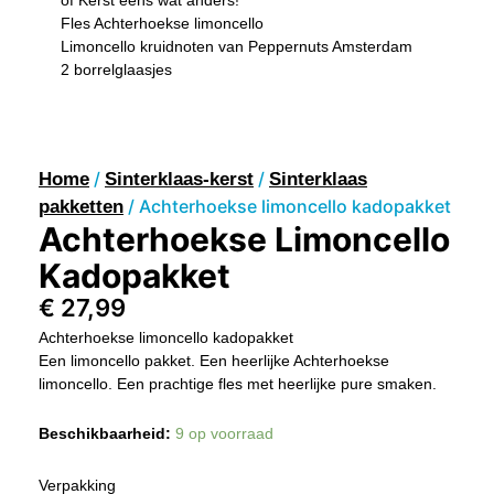
of Kerst eens wat anders!
Fles Achterhoekse limoncello
Limoncello kruidnoten van Peppernuts Amsterdam
2 borrelglaasjes
/
/
Home
Sinterklaas-kerst
Sinterklaas
/ Achterhoekse limoncello kadopakket
pakketten
Achterhoekse Limoncello
Kadopakket
€
27,99
Achterhoekse limoncello kadopakket
Een limoncello pakket. Een heerlijke Achterhoekse
limoncello. Een prachtige fles met heerlijke pure smaken.
Achterhoekse
Beschikbaarheid:
9 op voorraad
Limoncello
Kadopakket
Verpakking
Aantal