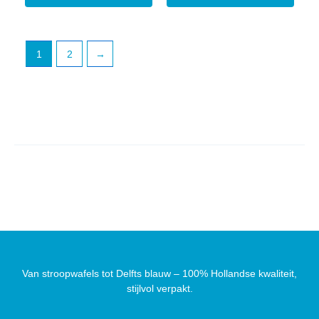
1
2
→
Van stroopwafels tot Delfts blauw – 100% Hollandse kwaliteit,
stijlvol verpakt.