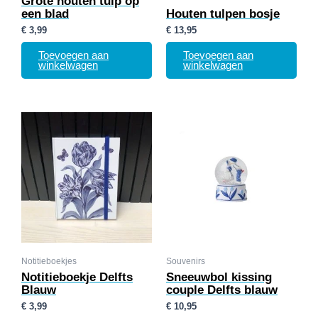
Grote houten tulp op
een blad
Houten tulpen bosje
€
3,99
€
13,95
Toevoegen aan
Toevoegen aan
winkelwagen
winkelwagen
Notitieboekjes
Souvenirs
Notitieboekje Delfts
Sneeuwbol kissing
Blauw
couple Delfts blauw
€
3,99
€
10,95