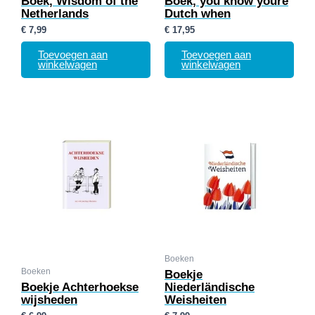
Boek, Wisdom of the
Boek, you know youre
Netherlands
Dutch when
€
7,99
€
17,95
Toevoegen aan
Toevoegen aan
winkelwagen
winkelwagen
Boeken
Boeken
Boekje
Boekje Achterhoekse
Niederländische
wijsheden
Weisheiten