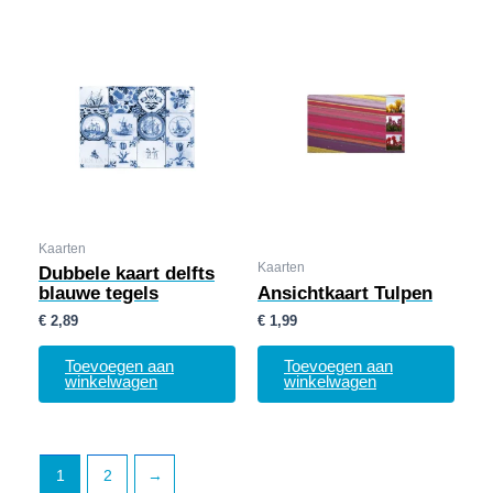
Kaarten
Kaarten
Dubbele kaart delfts
blauwe tegels
Ansichtkaart Tulpen
€
2,89
€
1,99
Toevoegen aan
Toevoegen aan
winkelwagen
winkelwagen
1
2
→