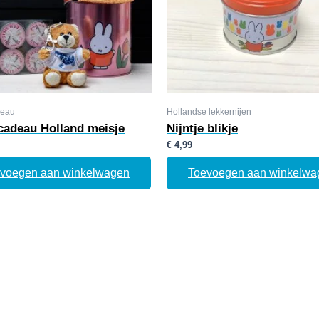
eau
Hollandse lekkernijen
adeau Holland meisje
Nijntje blikje
€
4,99
voegen aan winkelwagen
Toevoegen aan winkelwa