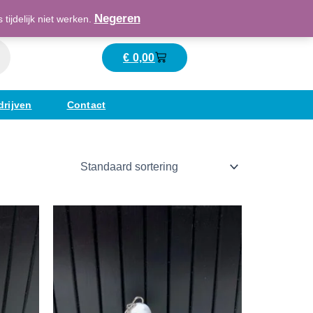
Maatschappelijk verantwoord ondernemend
Negeren
ijdelijk niet werken.
€
0,00
Winkelwagen
drijven
Contact