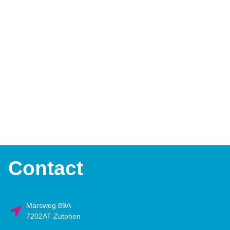
Contact
Marsweg 89A
7202AT Zutphen