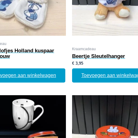
eau
Kraamcadeau
lofjes Holland kuspaar
rouw
Beertje Sleutelhanger
€
3,95
voegen aan winkelwagen
Toevoegen aan winkelwa