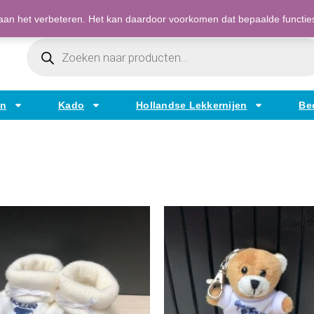
Bestellen op factuur mogelijk voor bedrijven
an het verbeteren. Het kan daardoor voorkomen dat bepaalde functies t
Producten
Zoeken
en
Kado
Hollandse Lekkernijen
Be