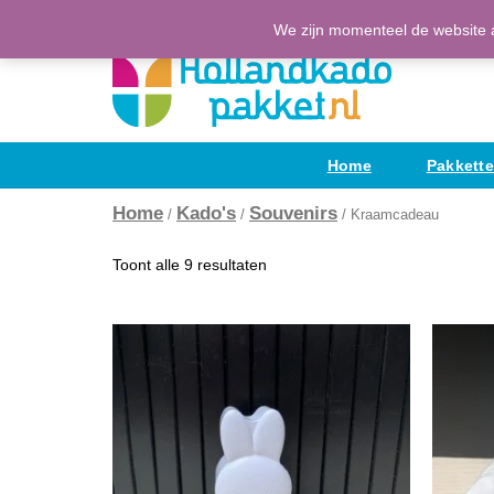
Ga
(H)Eerlijke Hollandse producten
We zijn momenteel de website a
naar
de
inhoud
Home
Pakkett
Home
Kado's
Souvenirs
/
/
/ Kraamcadeau
Toont alle 9 resultaten