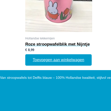
Hollandse lekkernijen
Roze stroopwafelblik met Nijntje
€
8,99
Toevoegen aan winkelwagen
Van stroopwafels tot Delfts blauw – 100% Hollandse kwaliteit, stijlvol ve