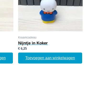
Kraamcadeau
Nijntje in Koker
€
6,25
gen
Toevoegen aan winkelwagen