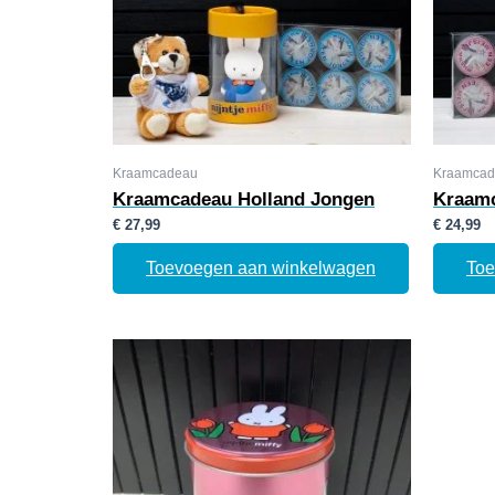
Kraamcadeau
Kraamcad
Kraamcadeau Holland Jongen
Kraamc
€
27,99
€
24,99
Toevoegen aan winkelwagen
Toe