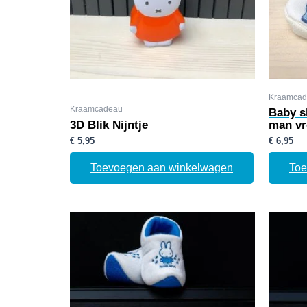
Kraamcad
Kraamcadeau
Baby s
3D Blik Nijntje
man v
€
5,95
€
6,95
Toevoegen aan winkelwagen
Toe