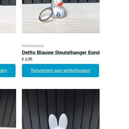
Kraamcadeau
Delfts Blauwe Sleutelhanger Eend
€
2,95
gen
Toevoegen aan winkelwagen