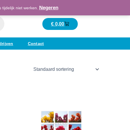
Maatschappelijk verantwoord ondernemend
Negeren
ijdelijk niet werken.
€
0,00
Winkelwagen
drijven
Contact