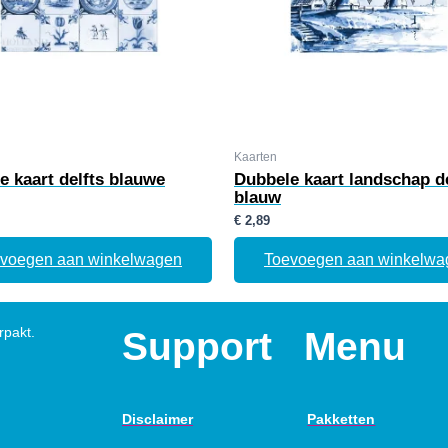
Kaarten
e kaart delfts blauwe
Dubbele kaart landschap de
blauw
€
2,89
voegen aan winkelwagen
Toevoegen aan winkelwa
rpakt.
Support
Menu
Disclaimer
Pakketten