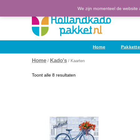
Ga
(H)Eerlijke Hollandse producten
We zijn momenteel de website a
naar
de
inhoud
Home
Pakkett
Home
Kado's
/
/ Kaarten
Toont alle 8 resultaten