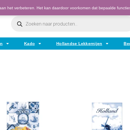
Bestellen op factuur mogelijk voor bedrijven
an het verbeteren. Het kan daardoor voorkomen dat bepaalde functies t
Producten
Zoeken
en
Kado
Hollandse Lekkernijen
Be