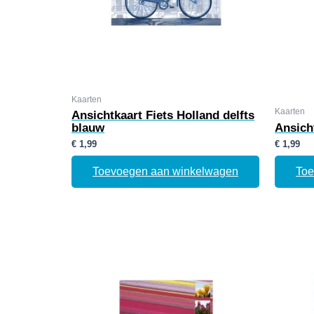
Kaarten
Kaarten
Ansichtkaart Fiets Holland delfts
blauw
Ansich
€
1,99
€
1,99
Toevoegen aan winkelwagen
Toe