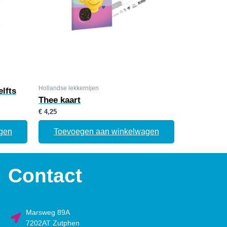
Hollandse lekkernijen
lfts
Thee kaart
€
4,25
gen
Toevoegen aan winkelwagen
Contact
Marsweg 89A
7202AT Zutphen