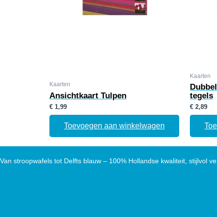
Kaarten
Kaarten
Dubbel
Ansichtkaart Tulpen
tegels
€
1,99
€
2,89
Toevoegen aan winkelwagen
Toe
Van stroopwafels tot Delfts blauw – 100% Hollandse kwaliteit, stijlvol ve