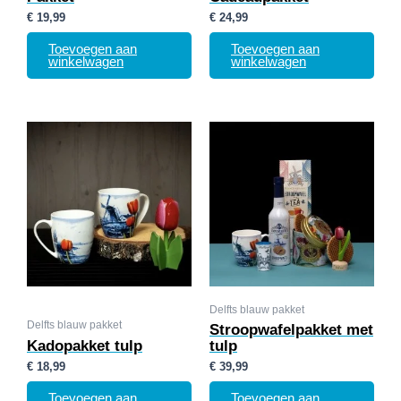
€
19,99
€
24,99
Toevoegen aan
Toevoegen aan
winkelwagen
winkelwagen
Delfts blauw pakket
Delfts blauw pakket
Stroopwafelpakket met
Kadopakket tulp
tulp
€
18,99
€
39,99
Toevoegen aan
Toevoegen aan