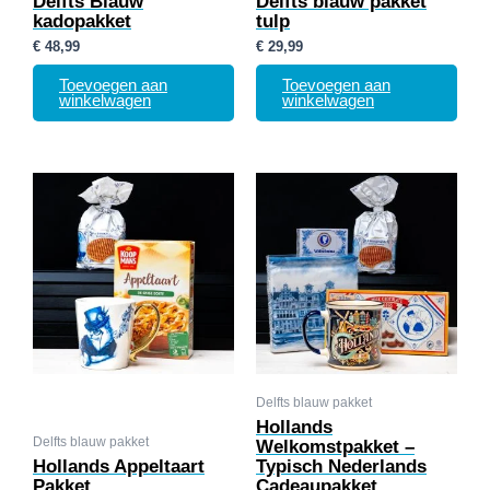
Delfts Blauw
Delfts blauw pakket
kadopakket
tulp
€
48,99
€
29,99
Toevoegen aan
Toevoegen aan
winkelwagen
winkelwagen
Delfts blauw pakket
Hollands
Delfts blauw pakket
Welkomstpakket –
Hollands Appeltaart
Typisch Nederlands
Pakket
Cadeaupakket