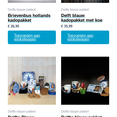
Delfts blauw pakket
Delfts blauw pakket
Brievenbus hollands
Delft blauw
kadopakket
kadopakket met koe
€
26,95
€
35,99
Toevoegen aan
Toevoegen aan
winkelwagen
winkelwagen
Delfts blauw pakket
Delfts blauw pakket