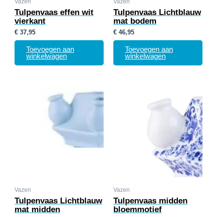
Vazen
Vazen
Tulpenvaas effen wit
Tulpenvaas Lichtblauw
vierkant
mat bodem
€
37,95
€
46,95
Toevoegen aan
Toevoegen aan
winkelwagen
winkelwagen
Vazen
Vazen
Tulpenvaas Lichtblauw
Tulpenvaas midden
mat midden
bloemmotief