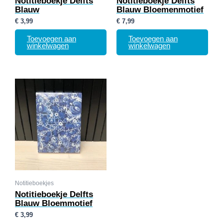
Notitieboekje Delfts
Notitieboekje Delfts
Blauw
Blauw Bloemenmotief
€
3,99
€
7,99
Toevoegen aan
Toevoegen aan
winkelwagen
winkelwagen
Notitieboekjes
Notitieboekje Delfts
Blauw Bloemmotief
€
3,99