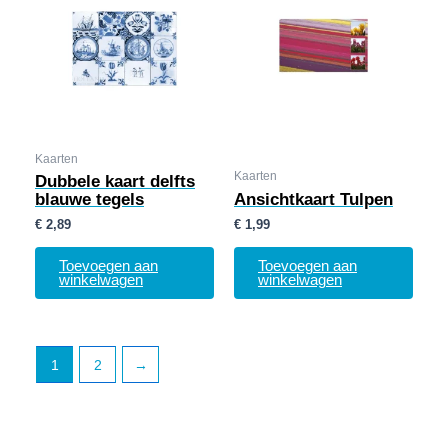
Kaarten
Kaarten
Dubbele kaart delfts
blauwe tegels
Ansichtkaart Tulpen
€
2,89
€
1,99
Toevoegen aan
Toevoegen aan
winkelwagen
winkelwagen
1
2
→