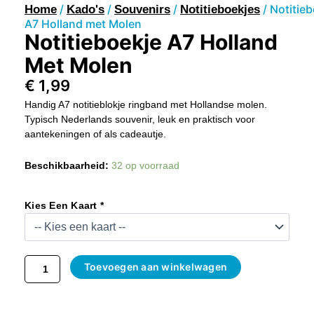
/
/
/
/ Notitie
Home
Kado's
Souvenirs
Notitieboekjes
A7 Holland met Molen
Notitieboekje A7 Holland
Met Molen
€
1,99
Handig A7 notitieblokje ringband met Hollandse molen.
Typisch Nederlands souvenir, leuk en praktisch voor
aantekeningen of als cadeautje.
Notitieboekje
Beschikbaarheid:
32 op voorraad
A7
Holland
Met
Kies Een Kaart *
Molen
Aantal
Toevoegen aan winkelwagen