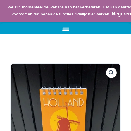
Ga
We zijn momenteel de website aan het verbeteren. Het kan daard
naar
€
0,00
Winkelwage
Negeren
voorkomen dat bepaalde functies tijdelijk niet werken.
de
inhoud