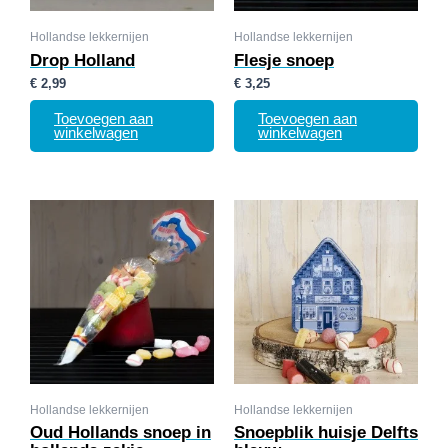
Hollandse lekkernijen
Hollandse lekkernijen
Drop Holland
Flesje snoep
€
2,99
€
3,25
Toevoegen aan
Toevoegen aan
winkelwagen
winkelwagen
Hollandse lekkernijen
Hollandse lekkernijen
Oud Hollands snoep in
Snoepblik huisje Delfts