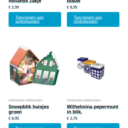
hollands zakje
blauw
€
2,99
€
8,95
Toevoegen aan
Toevoegen aan
winkelwagen
winkelwagen
Hollandse lekkernijen
Hollandse lekkernijen
Snoepblik huisjes
Wilhelmina pepermunt
groen
in blik.
€
8,95
€
3,79