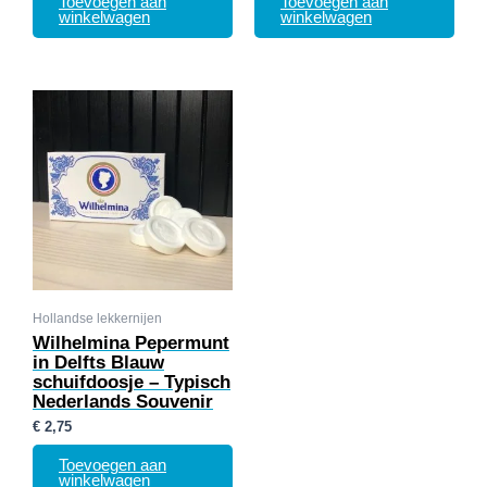
Toevoegen aan
Toevoegen aan
winkelwagen
winkelwagen
Hollandse lekkernijen
Wilhelmina Pepermunt
in Delfts Blauw
schuifdoosje – Typisch
Nederlands Souvenir
€
2,75
Toevoegen aan
winkelwagen