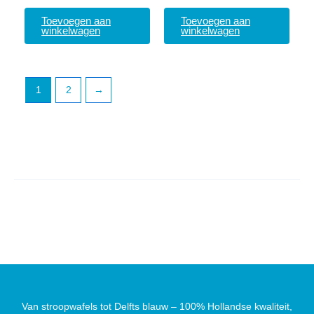
Toevoegen aan
Toevoegen aan
winkelwagen
winkelwagen
1
2
→
Van stroopwafels tot Delfts blauw – 100% Hollandse kwaliteit,