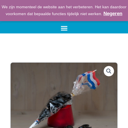
Ga
We zijn momenteel de website aan het verbeteren. Het kan daardoor
naar
€
0,00
Winkelwage
Negeren
voorkomen dat bepaalde functies tijdelijk niet werken.
de
inhoud