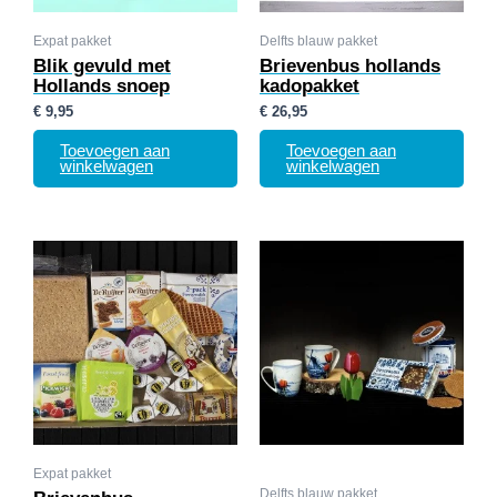
Expat pakket
Delfts blauw pakket
Blik gevuld met
Brievenbus hollands
Hollands snoep
kadopakket
€
9,95
€
26,95
Toevoegen aan
Toevoegen aan
winkelwagen
winkelwagen
Expat pakket
Delfts blauw pakket