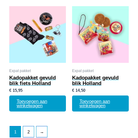
Expat pakket
Expat pakket
Kadopakket gevuld
Kadopakket gevuld
blik fiets Holland
blik Holland
€
15,95
€
14,50
Toevoegen aan
Toevoegen aan
winkelwagen
winkelwagen
1
2
→