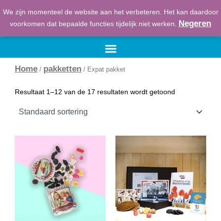
Ga
We zijn momenteel de website aan het verbeteren. Het kan daardoor
naar
€
0,00
Winkelwage
Negeren
voorkomen dat bepaalde functies tijdelijk niet werken.
de
inhoud
Home
pakketten
/
/ Expat pakket
Resultaat 1–12 van de 17 resultaten wordt getoond