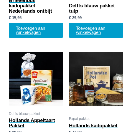
Brievenbus
kadopakket
Delfts blauw pakket
Nederlands ontbijt
tulp
€
15,95
€
29,99
Toevoegen aan
Toevoegen aan
winkelwagen
winkelwagen
Delfts blauw pakket
Expat pakket
Hollands Appeltaart
Pakket
Hollands kadopakket