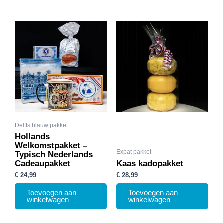
Delfts blauw pakket
Hollands
Welkomstpakket –
Expat pakket
Typisch Nederlands
Cadeaupakket
Kaas kadopakket
€
24,99
€
28,99
Toevoegen aan
Toevoegen aan
winkelwagen
winkelwagen