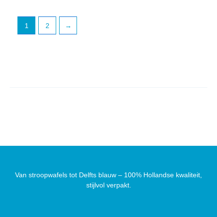
1
2
→
Van stroopwafels tot Delfts blauw – 100% Hollandse kwaliteit,
stijlvol verpakt.