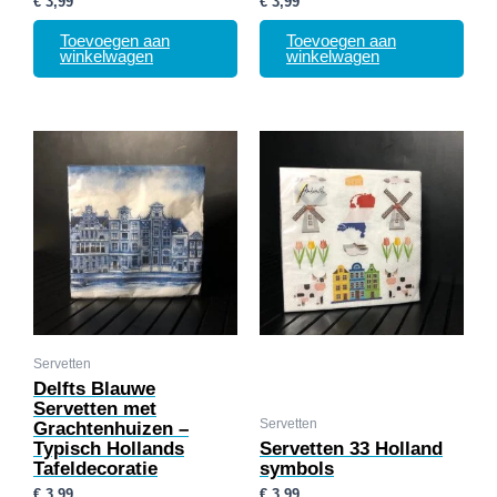
€
3,99
€
3,99
Toevoegen aan
Toevoegen aan
winkelwagen
winkelwagen
Servetten
Delfts Blauwe
Servetten met
Servetten
Grachtenhuizen –
Typisch Hollands
Servetten 33 Holland
Tafeldecoratie
symbols
€
3,99
€
3,99