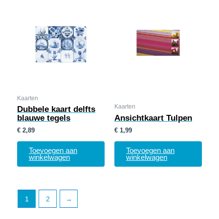
Kaarten
Kaarten
Dubbele kaart delfts
blauwe tegels
Ansichtkaart Tulpen
€
2,89
€
1,99
Toevoegen aan
Toevoegen aan
winkelwagen
winkelwagen
1
2
→