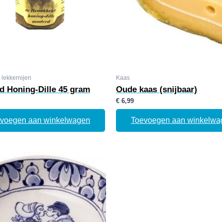
 lekkernijen
Kaas
d Honing-Dille 45 gram
Oude kaas (snijbaar)
€
6,99
voegen aan winkelwagen
Toevoegen aan winkelwa