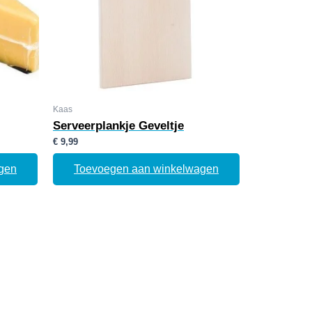
Kaas
Serveerplankje Geveltje
€
9,99
gen
Toevoegen aan winkelwagen