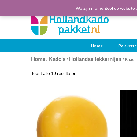
Ga
(H)Eerlijke Hollandse producten
We zijn momenteel de website a
naar
de
inhoud
Home
Pakkett
Home
Kado's
Hollandse lekkernijen
/
/
/ Kaas
Toont alle 10 resultaten