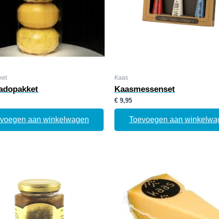
ket
Kaas
adopakket
Kaasmessenset
€
9,95
voegen aan winkelwagen
Toevoegen aan winkelwa