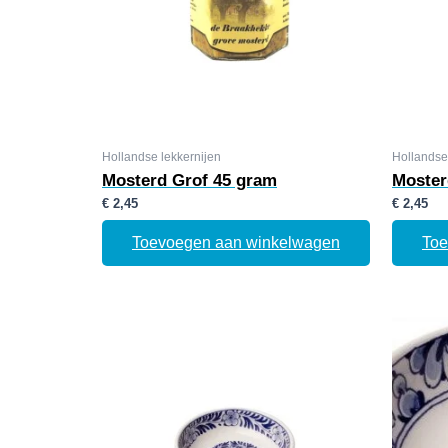
Hollandse lekkernijen
Hollandse
Mosterd Grof 45 gram
Moster
€
2,45
€
2,45
Toevoegen aan winkelwagen
Toe