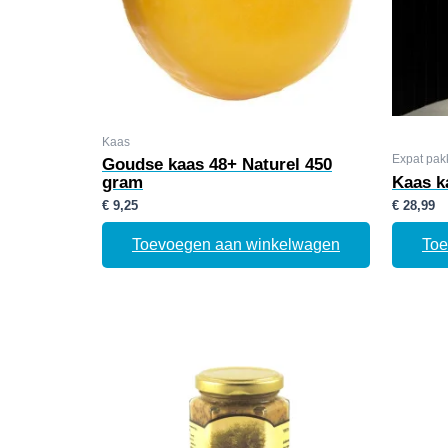
Kaas
Expat pak
Goudse kaas 48+ Naturel 450
gram
Kaas k
€
9,25
€
28,99
Toevoegen aan winkelwagen
Toe