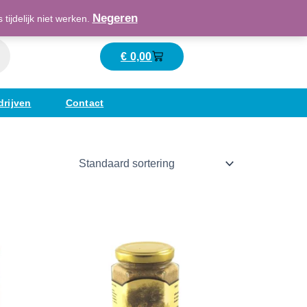
Maatschappelijk verantwoord ondernemend
Negeren
ijdelijk niet werken.
€
0,00
Winkelwagen
drijven
Contact