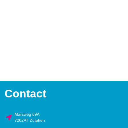
Contact
Marsweg 89A
7202AT Zutphen