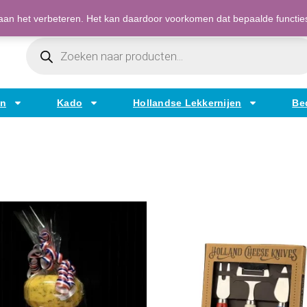
Bestellen op factuur mogelijk voor bedrijven
an het verbeteren. Het kan daardoor voorkomen dat bepaalde functies t
Producten
Zoeken
en
Kado
Hollandse Lekkernijen
Be