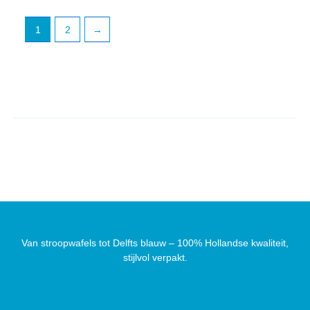
1
2
→
Van stroopwafels tot Delfts blauw – 100% Hollandse kwaliteit,
stijlvol verpakt.