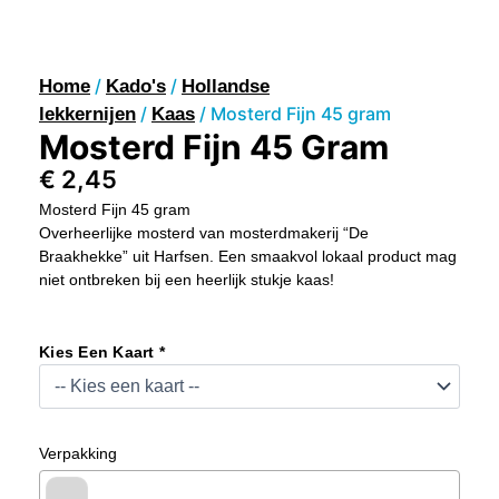
/
/
Home
Kado's
Hollandse
/
/ Mosterd Fijn 45 gram
lekkernijen
Kaas
Mosterd Fijn 45 Gram
€
2,45
Mosterd Fijn 45 gram
Overheerlijke mosterd van mosterdmakerij “De
Braakhekke” uit Harfsen. Een smaakvol lokaal product mag
niet ontbreken bij een heerlijk stukje kaas!
Mosterd
Fijn
Kies Een Kaart *
45
Gram
Aantal
Verpakking