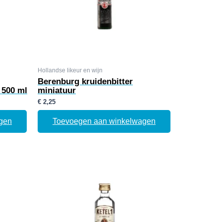
Hollandse likeur en wijn
Berenburg kruidenbitter
 500 ml
miniatuur
€
2,25
gen
Toevoegen aan winkelwagen