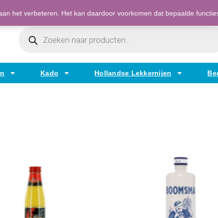
Bestellen op factuur mogelijk voor bedrijven
an het verbeteren. Het kan daardoor voorkomen dat bepaalde functies t
Producten
Zoeken
en
Kado
Hollandse Lekkernijen
Be