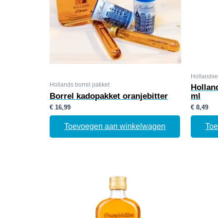
Hollandse 
Hollands borrel pakket
Holland
Borrel kadopakket oranjebitter
ml
€
16,99
€
8,49
Toevoegen aan winkelwagen
Toe