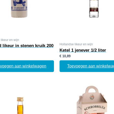
likeur en wijn
Hollandse likeur en wijn
 likeur in stenen kruik 200
Ketel 1 jenever 1/2 liter
€
10,89
voegen aan winkelwagen
Toevoegen aan winkelwa