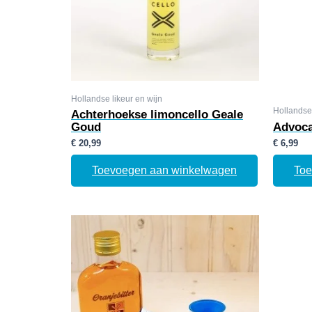
Hollandse likeur en wijn
Hollandse 
Achterhoekse limoncello Geale
Goud
Advoca
€
20,99
€
6,99
Toevoegen aan winkelwagen
Toe