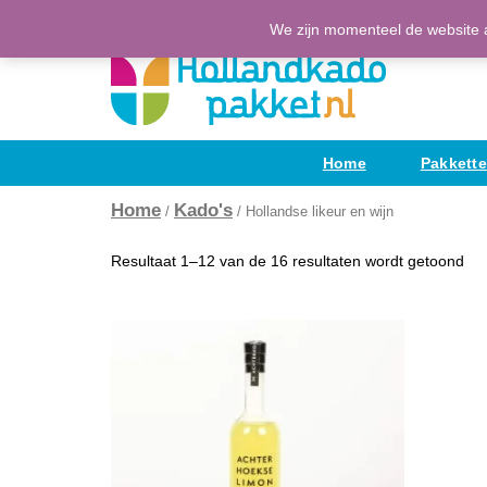
Ga
(H)Eerlijke Hollandse producten
We zijn momenteel de website a
naar
de
inhoud
Home
Pakkett
Home
Kado's
/
/ Hollandse likeur en wijn
Resultaat 1–12 van de 16 resultaten wordt getoond