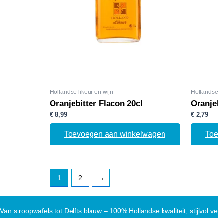
Hollandse likeur en wijn
Hollandse 
Oranjebitter Flacon 20cl
Oranjeb
€
8,99
€
2,79
Toevoegen aan winkelwagen
Toe
1
2
→
Van stroopwafels tot Delfts blauw – 100% Hollandse kwaliteit, stijlvol ve