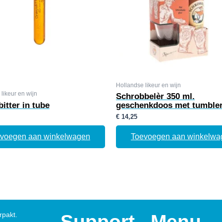
Hollandse likeur en wijn
likeur en wijn
Schrobbelèr 350 ml.
itter in tube
geschenkdoos met tumbler
€
14,25
voegen aan winkelwagen
Toevoegen aan winkelwa
rpakt.
Support
Menu