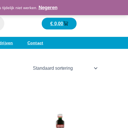
Maatschappelijk verantwoord ondernemend
Negeren
ijdelijk niet werken.
€
0,00
Winkelwagen
drijven
Contact