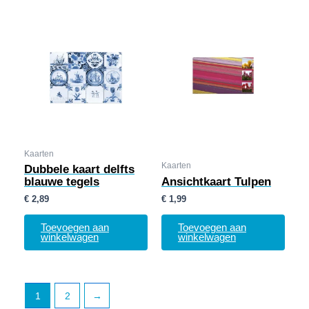
Kaarten
Kaarten
Dubbele kaart delfts
blauwe tegels
Ansichtkaart Tulpen
€
2,89
€
1,99
Toevoegen aan
Toevoegen aan
winkelwagen
winkelwagen
1
2
→