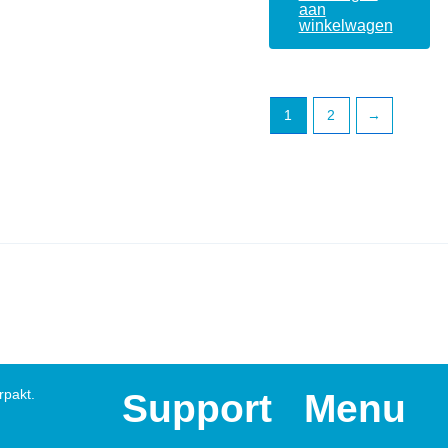
aan
winkelwagen
1
2
→
rpakt.
Support
Menu