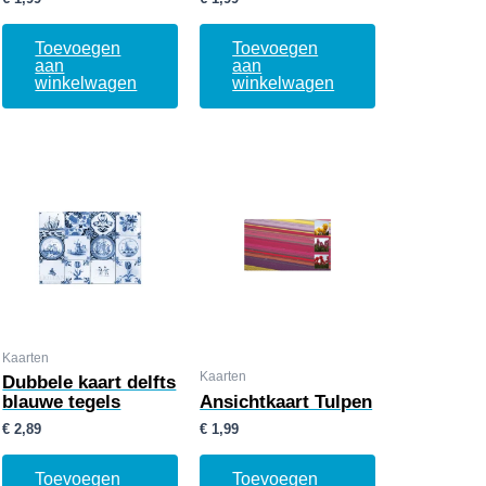
Toevoegen
Toevoegen
aan
aan
winkelwagen
winkelwagen
Kaarten
Kaarten
Dubbele kaart delfts
blauwe tegels
Ansichtkaart Tulpen
€
2,89
€
1,99
Toevoegen
Toevoegen