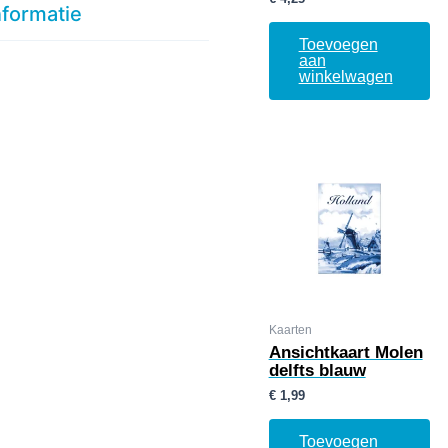
nformatie
Toevoegen
aan
winkelwagen
Kaarten
Ansichtkaart Molen
delfts blauw
€
1,99
Toevoegen