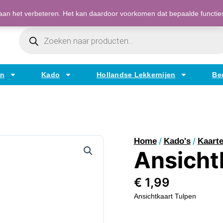
Bestellen op factuur mogelijk voor bedrijven
an het verbeteren. Het kan daardoor voorkomen dat bepaalde functies t
Producten
Zoeken
en
Kado
Hollandse Lekkernijen
Be
/
/
Home
Kado's
Kaart
Ansicht
€
1,99
Ansichtkaart Tulpen
Ansichtkaart