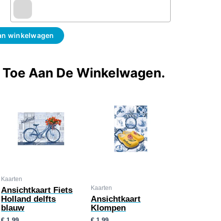
an winkelwagen
t Toe Aan De Winkelwagen.
Kaarten
Kaarten
Ansichtkaart Fiets
Holland delfts
Ansichtkaart
blauw
Klompen
€
1,99
€
1,99