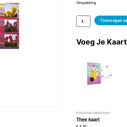
Tulpen
Verpakking
Aantal
Toevoegen a
Voeg Je Kaar
Hollandse lekkernijen
Thee kaart
€
4,25