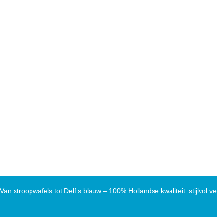
Van stroopwafels tot Delfts blauw – 100% Hollandse kwaliteit, stijlvol ve