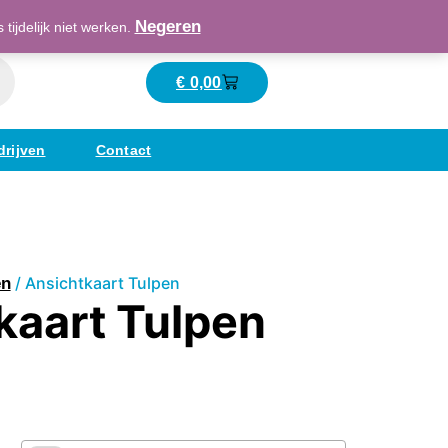
Maatschappelijk verantwoord ondernemend
Negeren
ijdelijk niet werken.
€
0,00
Winkelwagen
drijven
Contact
/ Ansichtkaart Tulpen
en
kaart Tulpen