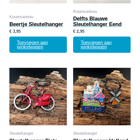
Kraamcadeau
Kraamcadeau
Delfts Blauwe
Beertje Sleutelhanger
Sleutelhanger Eend
€
3,95
€
2,95
Toevoegen aan
Toevoegen aan
winkelwagen
winkelwagen
Sleutelhanger
Sleutelhanger