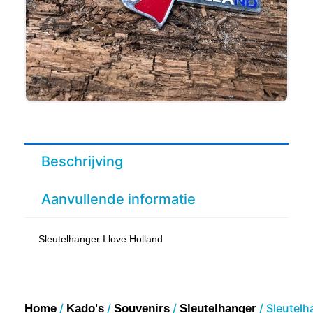
Beschrijving
Aanvullende informatie
Sleutelhanger I love Holland
/
/
/
/ Sleutelh
Home
Kado's
Souvenirs
Sleutelhanger