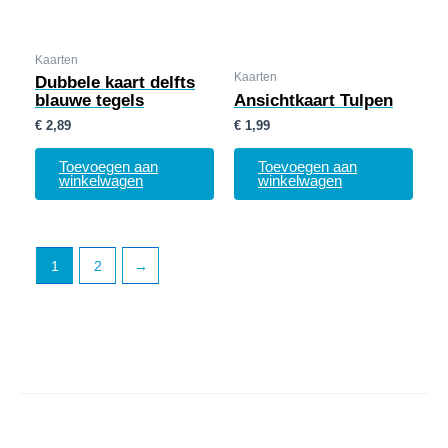
Kaarten
Kaarten
Dubbele kaart delfts
blauwe tegels
Ansichtkaart Tulpen
€
2,89
€
1,99
Toevoegen aan
Toevoegen aan
winkelwagen
winkelwagen
1
2
→