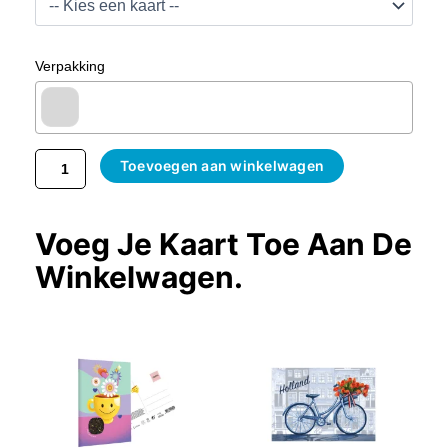
Stenen
Kruik
200
Verpakking
Ml
Aantal
Toevoegen aan winkelwagen
Voeg Je Kaart Toe Aan De
Winkelwagen.