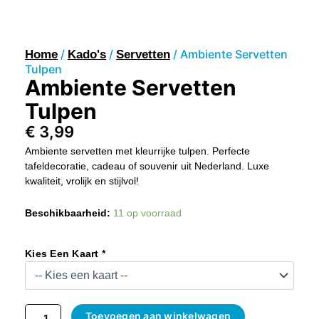
/
/
/ Ambiente Servetten
Home
Kado's
Servetten
Tulpen
Ambiente Servetten
Tulpen
€
3,99
Ambiente servetten met kleurrijke tulpen. Perfecte
tafeldecoratie, cadeau of souvenir uit Nederland. Luxe
kwaliteit, vrolijk en stijlvol!
Ambiente
Beschikbaarheid:
11 op voorraad
Servetten
Tulpen
Aantal
Kies Een Kaart *
Toevoegen aan winkelwagen