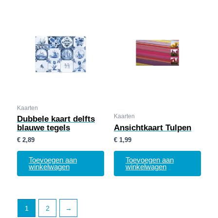
Kaarten
Kaarten
Dubbele kaart delfts
blauwe tegels
Ansichtkaart Tulpen
€
2,89
€
1,99
Toevoegen aan
Toevoegen aan
winkelwagen
winkelwagen
1
2
→