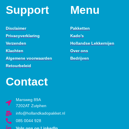
Support
Menu
Disclaimer
Pakketten
Privacyverklaring
Kado's
Verzenden
Hollandse Lekkernijen
Klachten
Over ons
Algemene voorwaarden
Bedrijven
Retourbeleid
Contact
Marsweg 89A
7202AT Zutphen
info@hollandkadopakket.nl
085 0044 928
Volg ons op LinkedIn