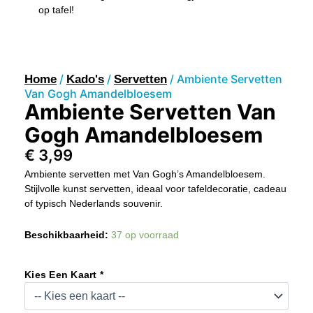
op tafel!
/
/
/ Ambiente Servetten
Home
Kado's
Servetten
Van Gogh Amandelbloesem
Ambiente Servetten Van
Gogh Amandelbloesem
€
3,99
Ambiente servetten met Van Gogh’s Amandelbloesem.
Stijlvolle kunst servetten, ideaal voor tafeldecoratie, cadeau
of typisch Nederlands souvenir.
Ambiente
Beschikbaarheid:
37 op voorraad
Servetten
Van
Gogh
Kies Een Kaart *
Amandelbloesem
Aantal