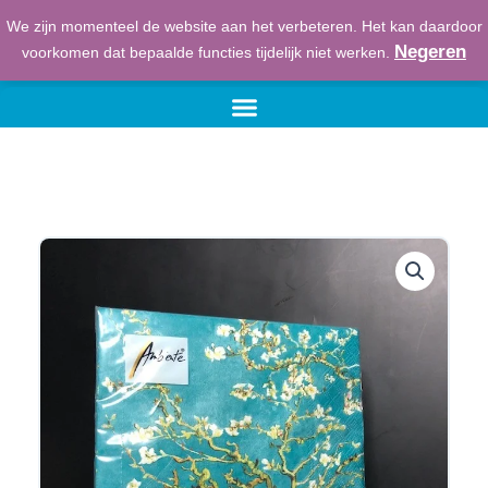
Ga
We zijn momenteel de website aan het verbeteren. Het kan daardoor
naar
€
0,00
Winkelwage
Negeren
voorkomen dat bepaalde functies tijdelijk niet werken.
de
inhoud