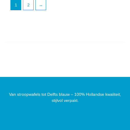
1
2
→
Van stroopwafels tot Delfts blauw – 100% Hollandse kwaliteit,
stijlvol verpakt.