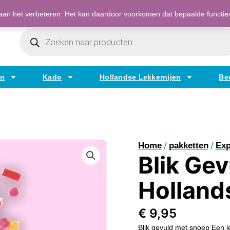
Bestellen op factuur mogelijk voor bedrijven
an het verbeteren. Het kan daardoor voorkomen dat bepaalde functies t
Producten
Zoeken
en
Kado
Hollandse Lekkernijen
Be
/
/
Home
pakketten
Exp
Blik Ge
Holland
€
9,95
Blik gevuld met snoep Een l