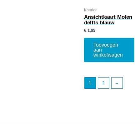
Kaarten
Ansichtkaart Molen
delfts blauw
€
1,99
Toevoegen
aan
winkelwagen
1
2
→