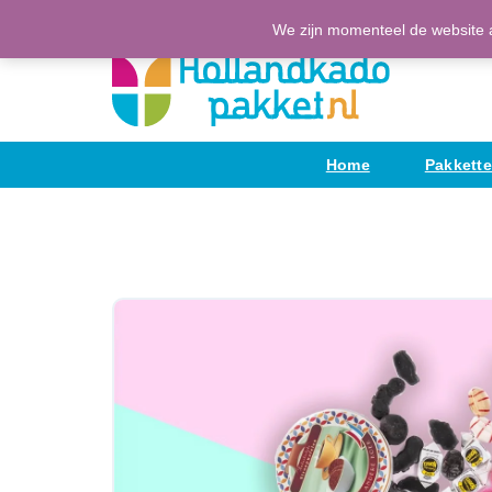
Ga
(H)Eerlijke Hollandse producten
We zijn momenteel de website a
naar
de
inhoud
Home
Pakkett