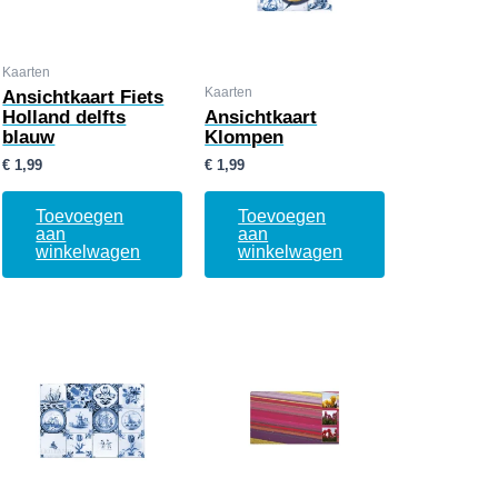
Kaarten
Kaarten
Ansichtkaart Fiets
Holland delfts
Ansichtkaart
blauw
Klompen
€
1,99
€
1,99
Toevoegen
Toevoegen
aan
aan
winkelwagen
winkelwagen