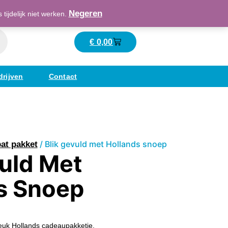
Maatschappelijk verantwoord ondernemend
Negeren
ijdelijk niet werken.
€
0,00
Winkelwagen
drijven
Contact
/ Blik gevuld met Hollands snoep
at pakket
vuld Met
s Snoep
euk Hollands cadeaupakketje.