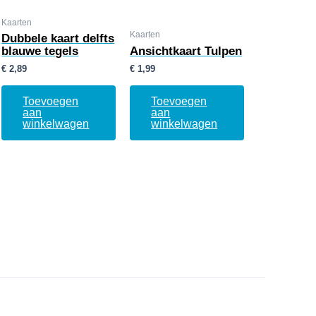
Kaarten
Kaarten
Dubbele kaart delfts
blauwe tegels
Ansichtkaart Tulpen
€
2,89
€
1,99
Toevoegen
Toevoegen
aan
aan
winkelwagen
winkelwagen