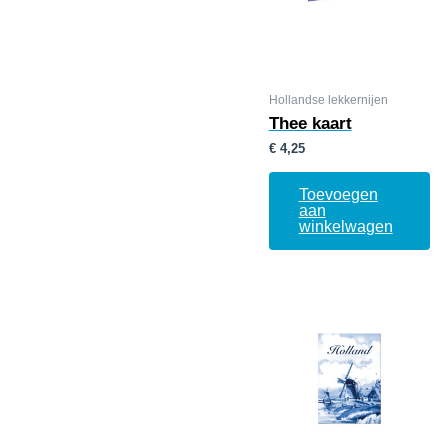
Hollandse lekkernijen
Thee kaart
€
4,25
Toevoegen
aan
winkelwagen