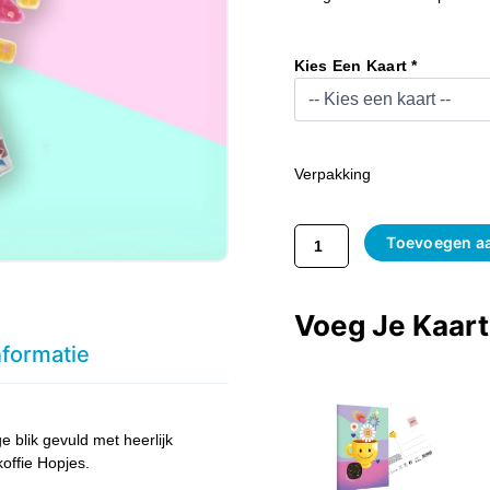
Blik
Gevuld
Kies Een Kaart *
Met
Hollands
Snoep
Aantal
Verpakking
Toevoegen a
Voeg Je Kaar
nformatie
 blik gevuld met heerlijk
offie Hopjes.