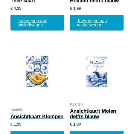
Thee kaart
Holland delfts blauw
€
4,25
€
1,99
Toevoegen aan
Toevoegen aan
winkelwagen
winkelwagen
Kaarten
Kaarten
Ansichtkaart Molen
Ansichtkaart Klompen
delfts blauw
€
1,99
€
1,99