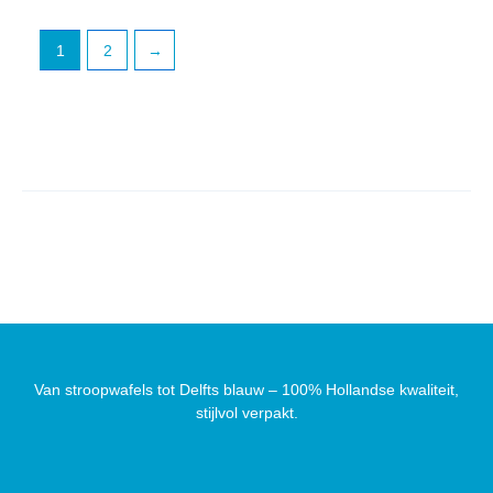
1
2
→
Van stroopwafels tot Delfts blauw – 100% Hollandse kwaliteit,
stijlvol verpakt.