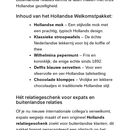
Hollandse gezelligheid.
Inhoud van het Hollandse Welkomstpakket:
Hollandse mok
– Een stijlvolle mok met
een prachtig, typisch Hollands design.
Klassieke stroopwafels
– De échte
Nederlandse lekkernij voor bij de koffie of
thee.
Wilhelmina pepermunt
– Fris en
koninklijk, de enige echte sinds 1892.
Delfts blauwe servetten
– Voor een
sfeervolle en oer-Hollandse tafelsetting.
Chocolade klompjes
– Vrolijke en lekkere
chocolaatjes in traditionele Hollandse stijl.
Hét relatiegeschenk voor expats en
buitenlandse relaties
Of je nu nieuwe internationale collega’s verwelkomt,
expats wegwijs maakt of een origineel
Hollands
relatiegeschenk
zoekt voor buitenlandse klanten; dit
pakket brengt gegarandeerd een glimlach op het