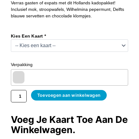
Verras gasten of expats met dit Hollands kadopakket!
Inclusief mok, stroopwafels, Wilhelmina pepermunt, Delfts
blauwe servetten en chocolade klompjes.
Hollands
Welkomstpakket
Kies Een Kaart *
–
Typisch
Nederlands
Cadeaupakket
Verpakking
Aantal
Toevoegen aan winkelwagen
Voeg Je Kaart Toe Aan De
Winkelwagen.