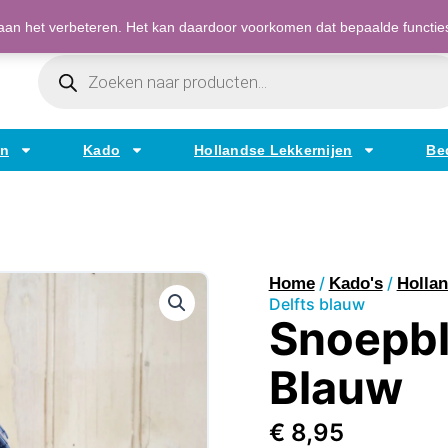
Bestellen op factuur mogelijk voor bedrijven
an het verbeteren. Het kan daardoor voorkomen dat bepaalde functies t
Producten
Zoeken
en
Kado
Hollandse Lekkernijen
Be
/
/
Home
Kado's
Hollan
Delfts blauw
Snoepbli
Blauw
€
8,95