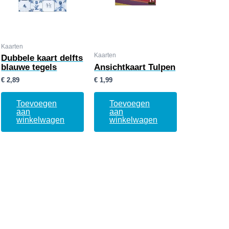
Kaarten
Kaarten
Dubbele kaart delfts
blauwe tegels
Ansichtkaart Tulpen
€
2,89
€
1,99
Toevoegen
Toevoegen
aan
aan
winkelwagen
winkelwagen