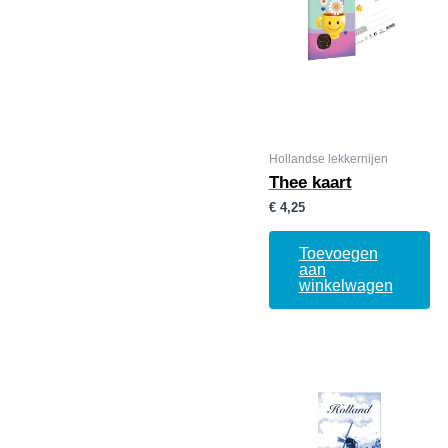
Hollandse lekkernijen
Thee kaart
€
4,25
Toevoegen
aan
winkelwagen