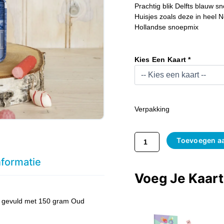
Prachtig blik Delfts blauw s
Huisjes zoals deze in heel 
Hollandse snoepmix
Snoepblik
Huisje
Kies Een Kaart *
Delfts
Blauw
Aantal
Verpakking
Toevoegen a
nformatie
Voeg Je Kaar
n, gevuld met 150 gram Oud