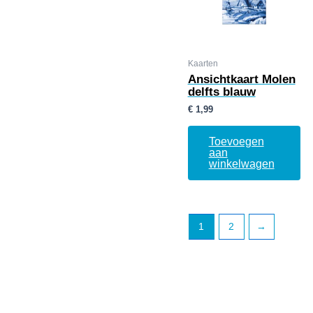
Kaarten
Ansichtkaart Molen
delfts blauw
€
1,99
Toevoegen
aan
winkelwagen
1
2
→