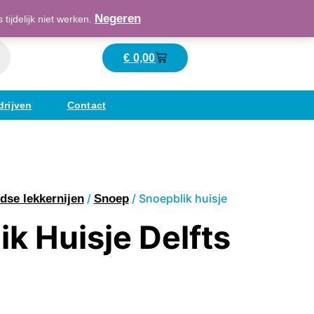
Maatschappelijk verantwoord ondernemend
Negeren
ijdelijk niet werken.
€
0,00
Winkelwagen
drijven
Contact
/
/ Snoepblik huisje
dse lekkernijen
Snoep
k Huisje Delfts