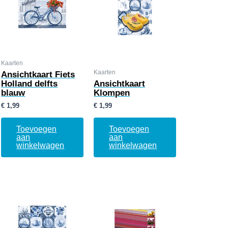
Kaarten
Kaarten
Ansichtkaart Fiets
Holland delfts
Ansichtkaart
blauw
Klompen
€
1,99
€
1,99
Toevoegen
Toevoegen
aan
aan
winkelwagen
winkelwagen