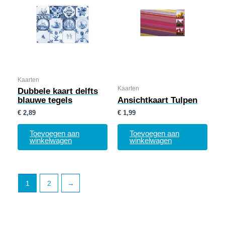
Kaarten
Kaarten
Dubbele kaart delfts
blauwe tegels
Ansichtkaart Tulpen
€
2,89
€
1,99
Toevoegen aan
Toevoegen aan
winkelwagen
winkelwagen
1
2
→