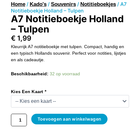
/
/
/
/ A7
Home
Kado's
Souvenirs
Notitieboekjes
Notitieboekje Holland – Tulpen
A7 Notitieboekje Holland
– Tulpen
€
1,99
Kleurrijk A7 notitieboekje met tulpen. Compact, handig en
een typisch Hollands souvenir. Perfect voor notities, lijstjes
en als cadeautje.
A7
Beschikbaarheid:
32 op voorraad
Notitieboekje
Holland
–
Kies Een Kaart *
Tulpen
Aantal
Toevoegen aan winkelwagen