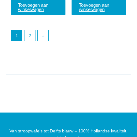
Toevoegen aan
Toevoegen aan
winkelwagen
winkelwagen
1
2
→
Van stroopwafels tot Delfts blauw – 100% Hollandse kwaliteit,