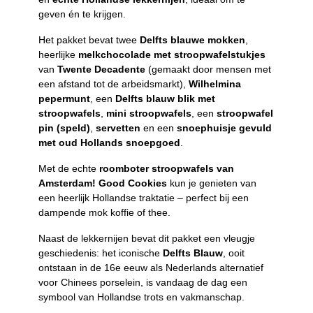
geven én te krijgen.
Het pakket bevat twee
Delfts blauwe mokken
,
heerlijke
melkchocolade met stroopwafelstukjes
van
Twente Decadente
(gemaakt door mensen met
een afstand tot de arbeidsmarkt),
Wilhelmina
pepermunt
, een
Delfts blauw blik met
stroopwafels
,
mini stroopwafels
, een
stroopwafel
pin (speld)
,
servetten
en een
snoephuisje gevuld
met oud Hollands snoepgoed
.
Met de echte
roomboter stroopwafels van
Amsterdam! Good Cookies
kun je genieten van
een heerlijk Hollandse traktatie – perfect bij een
dampende mok koffie of thee.
Naast de lekkernijen bevat dit pakket een vleugje
geschiedenis: het iconische
Delfts Blauw
, ooit
ontstaan in de 16e eeuw als Nederlands alternatief
voor Chinees porselein, is vandaag de dag een
symbool van Hollandse trots en vakmanschap.