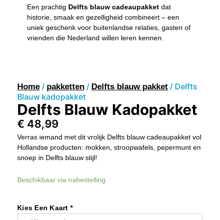
Een prachtig
Delfts blauw cadeaupakket
dat
historie, smaak en gezelligheid combineert – een
uniek geschenk voor buitenlandse relaties, gasten of
vrienden die Nederland willen leren kennen.
/
/
/ Delfts
Home
pakketten
Delfts blauw pakket
Blauw kadopakket
Delfts Blauw Kadopakket
€
48,99
Verras iemand met dit vrolijk Delfts blauw cadeaupakket vol
Hollandse producten: mokken, stroopwafels, pepermunt en
snoep in Delfts blauw stijl!
Delfts
Beschikbaar via nabestelling
Blauw
Kadopakket
Aantal
Kies Een Kaart *