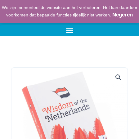
Ga
We zijn momenteel de website aan het verbeteren. Het kan daardoor
naar
€
0,00
Winkelwage
Negeren
voorkomen dat bepaalde functies tijdelijk niet werken.
de
inhoud