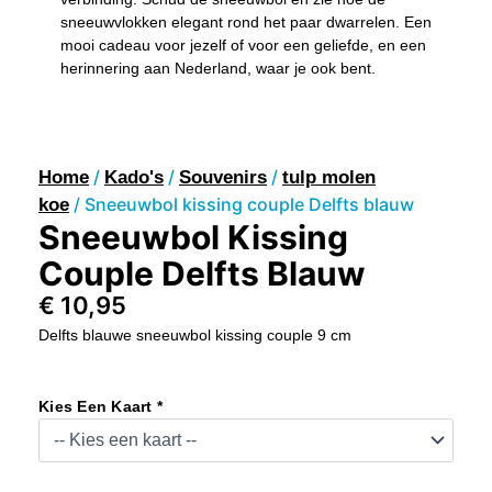
sneeuwvlokken elegant rond het paar dwarrelen. Een
mooi cadeau voor jezelf of voor een geliefde, en een
herinnering aan Nederland, waar je ook bent.
/
/
/
Home
Kado's
Souvenirs
tulp molen
/ Sneeuwbol kissing couple Delfts blauw
koe
Sneeuwbol Kissing
Couple Delfts Blauw
€
10,95
Delfts blauwe sneeuwbol kissing couple 9 cm
Sneeuwbol
Kissing
Kies Een Kaart *
Couple
Delfts
Blauw
Aantal