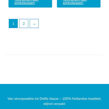
winkelwagen
winkelwagen
1
2
→
Van stroopwafels tot Delfts blauw – 100% Hollandse kwaliteit,
stijlvol verpakt.