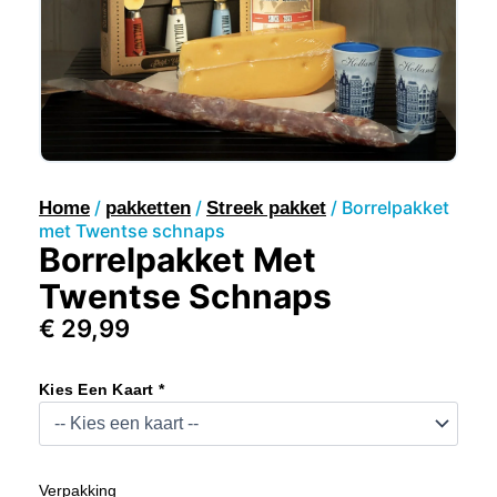
/
/
/ Borrelpakket
Home
pakketten
Streek pakket
met Twentse schnaps
Borrelpakket Met
Twentse Schnaps
€
29,99
Borrelpakket
Met
Kies Een Kaart *
Twentse
Schnaps
Aantal
Verpakking