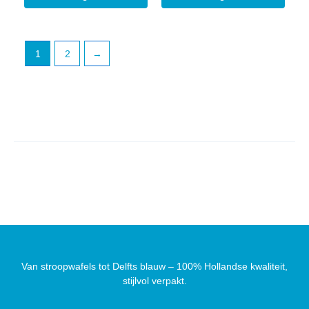
1
2
→
Van stroopwafels tot Delfts blauw – 100% Hollandse kwaliteit,
stijlvol verpakt.