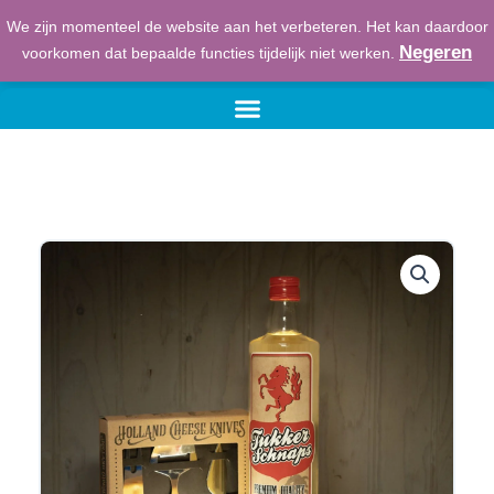
Ga
We zijn momenteel de website aan het verbeteren. Het kan daardoor
naar
€
0,00
Winkelwage
Negeren
voorkomen dat bepaalde functies tijdelijk niet werken.
de
inhoud