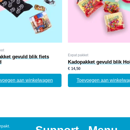
ket
Expat pakket
kket gevuld blik fiets
d
Kadopakket gevuld blik Ho
€
14,50
voegen aan winkelwagen
Toevoegen aan winkelwa
rpakt.