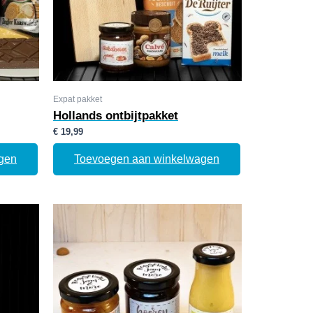
Expat pakket
Hollands ontbijtpakket
€
19,99
gen
Toevoegen aan winkelwagen