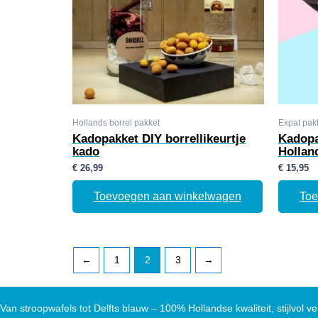
Hollands borrel pakket
Expat pak
Kadopakket DIY borrellikeurtje
Kadopa
kado
Hollan
€
26,99
€
15,95
Toevoegen aan winkelwagen
Toe
←
1
2
3
→
Van stroopwafels tot Delfts blauw – 100% Hollandse kwaliteit, stijlvol ve