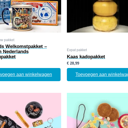
uw pakket
ds Welkomstpakket –
Expat pakket
h Nederlands
pakket
Kaas kadopakket
€
28,99
voegen aan winkelwagen
Toevoegen aan winkelwa