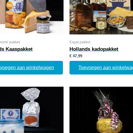
orrel pakket
Expat pakket
ds Kaaspakket
Hollands kadopakket
€
47,99
voegen aan winkelwagen
Toevoegen aan winkelwa