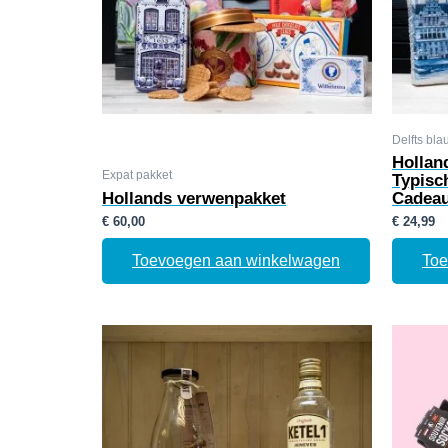
Delfts bla
Hollan
Expat pakket
Typisc
Hollands verwenpakket
Cadeau
€
60,00
€
24,99
Toevoegen aan winkelwagen
Toe