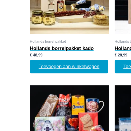
Hollands borrel pakket
Hollands b
Hollands borrelpakket kado
Hollan
€
48,99
€
28,99
Toevoegen aan winkelwagen
Toe