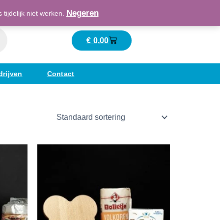
Maatschappelijk verantwoord ondernemend
Negeren
ijdelijk niet werken.
€
0,00
Winkelwagen
drijven
Contact