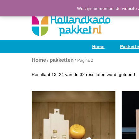
Ga
(H)Eerlijke Hollandse producten
We zijn momenteel de website a
naar
de
inhoud
Home
Pakkett
Home
pakketten
/
/ Pagina 2
Resultaat 13–24 van de 32 resultaten wordt getoond