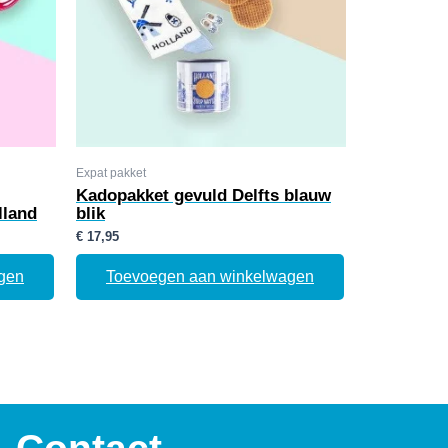
Expat pakket
Kadopakket gevuld Delfts blauw
lland
blik
€
17,95
gen
Toevoegen aan winkelwagen