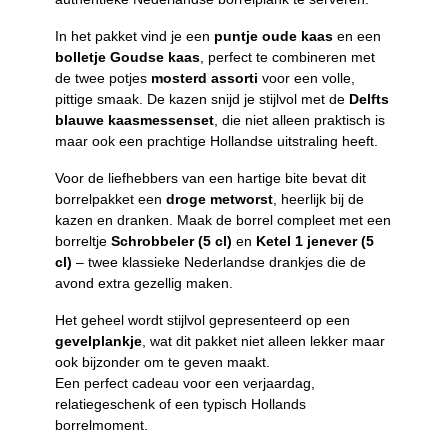
In het pakket vind je een
puntje oude kaas
en een
bolletje Goudse kaas
, perfect te combineren met
de twee potjes
mosterd assorti
voor een volle,
pittige smaak. De kazen snijd je stijlvol met de
Delfts
blauwe kaasmessenset
, die niet alleen praktisch is
maar ook een prachtige Hollandse uitstraling heeft.
Voor de liefhebbers van een hartige bite bevat dit
borrelpakket een
droge metworst
, heerlijk bij de
kazen en dranken. Maak de borrel compleet met een
borreltje
Schrobbeler (5 cl)
en
Ketel 1 jenever (5
cl)
– twee klassieke Nederlandse drankjes die de
avond extra gezellig maken.
Het geheel wordt stijlvol gepresenteerd op een
gevelplankje
, wat dit pakket niet alleen lekker maar
ook bijzonder om te geven maakt.
Een perfect cadeau voor een verjaardag,
relatiegeschenk of een typisch Hollands
borrelmoment.