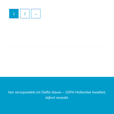
1
2
→
Van stroopwafels tot Delfts blauw – 100% Hollandse kwaliteit,
stijlvol verpakt.