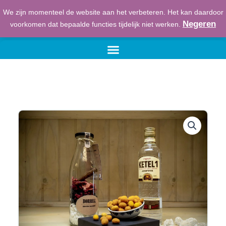
Ga
We zijn momenteel de website aan het verbeteren. Het kan daardoor
naar
€
0,00
Winkelwage
Negeren
voorkomen dat bepaalde functies tijdelijk niet werken.
de
inhoud