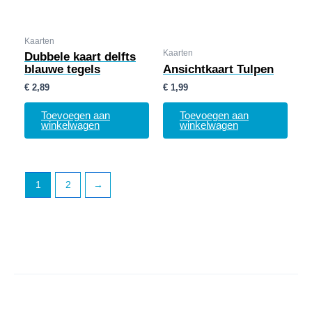
Kaarten
Kaarten
Dubbele kaart delfts
blauwe tegels
Ansichtkaart Tulpen
€
2,89
€
1,99
Toevoegen aan
Toevoegen aan
winkelwagen
winkelwagen
1
2
→