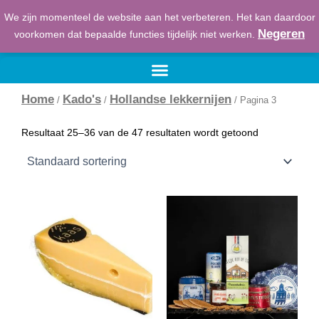
Ga
We zijn momenteel de website aan het verbeteren. Het kan daardoor
naar
€
0,00
Winkelwage
Negeren
voorkomen dat bepaalde functies tijdelijk niet werken.
de
inhoud
Home
Kado's
Hollandse lekkernijen
/
/
/ Pagina 3
Resultaat 25–36 van de 47 resultaten wordt getoond