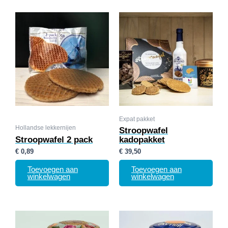
Expat pakket
Hollandse lekkernijen
Stroopwafel
Stroopwafel 2 pack
kadopakket
€
0,89
€
39,50
Toevoegen aan
Toevoegen aan
winkelwagen
winkelwagen