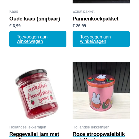
Kaas
Expat pakket
Oude kaas (snijbaar)
Pannenkoekpakket
€
6,99
€
26,99
Toevoegen aan
Toevoegen aan
winkelwagen
winkelwagen
Hollandse lekkernijen
Hollandse lekkernijen
Reggevallei jam met
Roze stroopwafelblik