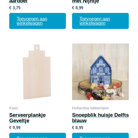
aardbei
met Nijntje
€
3,75
€
8,99
Toevoegen aan
Toevoegen aan
winkelwagen
winkelwagen
Kaas
Hollandse lekkernijen
Serveerplankje
Snoepblik huisje Delfts
Geveltje
blauw
€
9,99
€
8,95