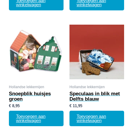
Toevoegen aan
Toevoegen aan
winkelwagen
winkelwagen
Hollandse lekkernijen
Hollandse lekkernijen
Snoepblik huisjes
Speculaas in blik met
groen
Delfts blauw
€
8,95
€
11,95
Toevoegen aan
Toevoegen aan
winkelwagen
winkelwagen