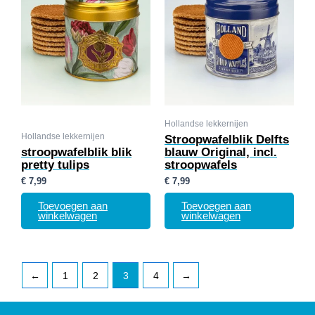
Hollandse lekkernijen
Hollandse lekkernijen
Stroopwafelblik Delfts
stroopwafelblik blik
blauw Original, incl.
pretty tulips
stroopwafels
€
7,99
€
7,99
Toevoegen aan
Toevoegen aan
winkelwagen
winkelwagen
←
1
2
3
4
→