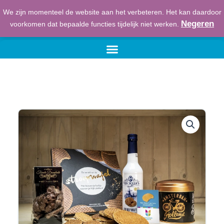
Ga
We zijn momenteel de website aan het verbeteren. Het kan daardoor
naar
€
0,00
Winkelwage
Negeren
voorkomen dat bepaalde functies tijdelijk niet werken.
de
inhoud