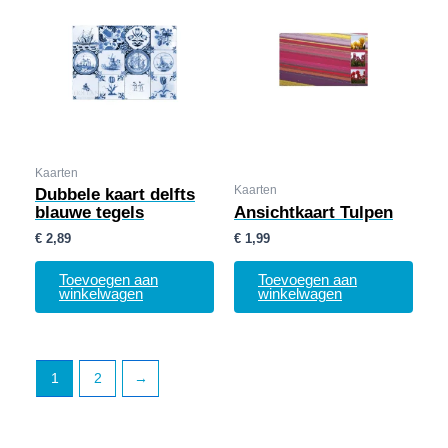
Kaarten
Kaarten
Dubbele kaart delfts
blauwe tegels
Ansichtkaart Tulpen
€
2,89
€
1,99
Toevoegen aan
Toevoegen aan
winkelwagen
winkelwagen
1
2
→