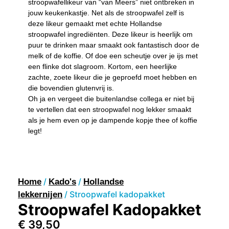
stroopwafellikeur van “van Meers” niet ontbreken in
jouw keukenkastje. Net als de stroopwafel zelf is
deze likeur gemaakt met echte Hollandse
stroopwafel ingrediënten. Deze likeur is heerlijk om
puur te drinken maar smaakt ook fantastisch door de
melk of de koffie. Of doe een scheutje over je ijs met
een flinke dot slagroom. Kortom, een heerlijke
zachte, zoete likeur die je geproefd moet hebben en
die bovendien glutenvrij is.
Oh ja en vergeet die buitenlandse collega er niet bij
te vertellen dat een stroopwafel nog lekker smaakt
als je hem even op je dampende kopje thee of koffie
legt!
/
/
Home
Kado's
Hollandse
/ Stroopwafel kadopakket
lekkernijen
Stroopwafel Kadopakket
€
39,50