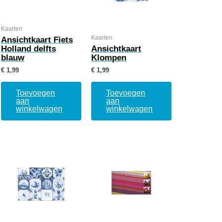
Kaarten
Kaarten
Ansichtkaart Fiets
Holland delfts
Ansichtkaart
blauw
Klompen
€
1,99
€
1,99
Toevoegen
Toevoegen
aan
aan
winkelwagen
winkelwagen