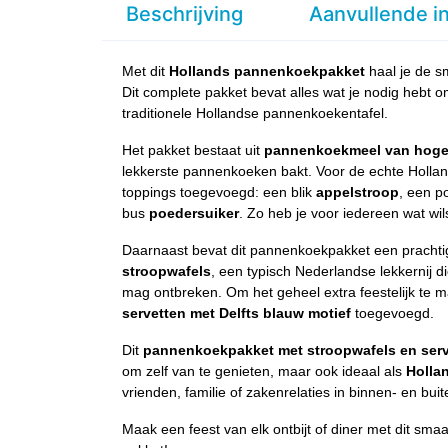
Beschrijving
Aanvullende i
Met dit
Hollands pannenkoekpakket
haal je de s
Dit complete pakket bevat alles wat je nodig hebt 
traditionele Hollandse pannenkoekentafel.
Het pakket bestaat uit
pannenkoekmeel van hoge 
lekkerste pannenkoeken bakt. Voor de echte Holland
toppings toegevoegd: een blik
appelstroop
, een p
bus
poedersuiker
. Zo heb je voor iedereen wat wil
Daarnaast bevat dit pannenkoekpakket een pracht
stroopwafels
, een typisch Nederlandse lekkernij die
mag ontbreken. Om het geheel extra feestelijk te m
servetten met Delfts blauw motief
toegevoegd.
Dit
pannenkoekpakket met stroopwafels en serv
om zelf van te genieten, maar ook ideaal als
Holla
vrienden, familie of zakenrelaties in binnen- en buit
Maak een feest van elk ontbijt of diner met dit smaak