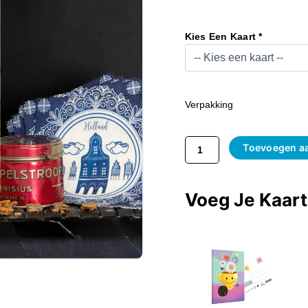
Pannenkoekpakket
Aantal
Kies Een Kaart *
Verpakking
Toevoegen a
Voeg Je Kaar