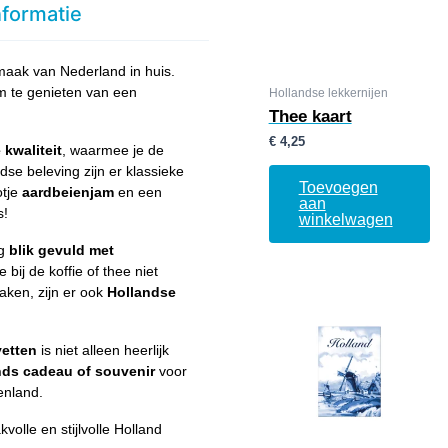
nformatie
maak van Nederland in huis.
om te genieten van een
Hollandse lekkernijen
Thee kaart
€
4,25
kwaliteit
, waarmee je de
se beleving zijn er klassieke
Toevoegen
otje
aardbeienjam
en een
aan
s!
winkelwagen
ig
blik gevuld met
 bij de koffie of thee niet
aken, zijn er ook
Hollandse
etten
is niet alleen heerlijk
nds cadeau of souvenir
voor
enland.
volle en stijlvolle Holland