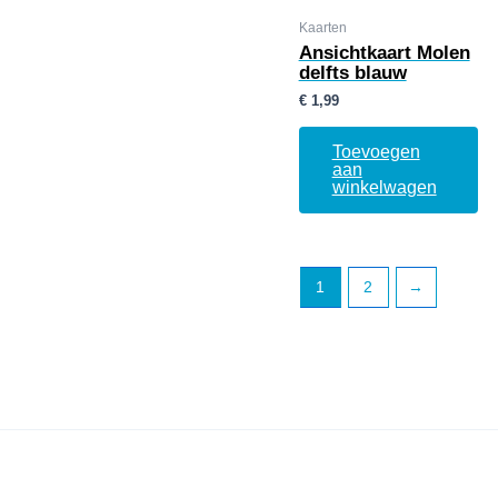
Kaarten
Ansichtkaart Molen
delfts blauw
€
1,99
Toevoegen
aan
winkelwagen
1
2
→