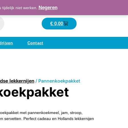
Maatschappelijk verantwoord ondernemend
Negeren
ijdelijk niet werken.
€
0,00
Winkelwagen
drijven
Contact
/ Pannenkoekpakket
dse lekkernijen
koekpakket
oekpakket met pannenkoekmeel, jam, stroop,
en servetten. Perfect cadeau en Hollands lekkernijen