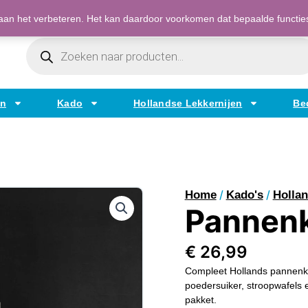
Bestellen op factuur mogelijk voor bedrijven
an het verbeteren. Het kan daardoor voorkomen dat bepaalde functies t
Producten
Zoeken
en
Kado
Hollandse Lekkernijen
Be
/
/
Home
Kado's
Hollan
Pannen
€
26,99
Compleet Hollands pannenk
poedersuiker, stroopwafels 
pakket.