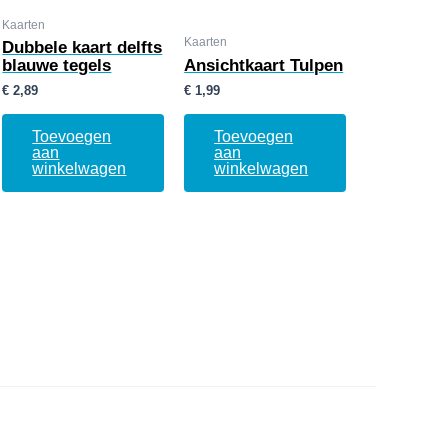
Kaarten
Kaarten
Dubbele kaart delfts
blauwe tegels
Ansichtkaart Tulpen
€
2,89
€
1,99
Toevoegen
Toevoegen
aan
aan
winkelwagen
winkelwagen