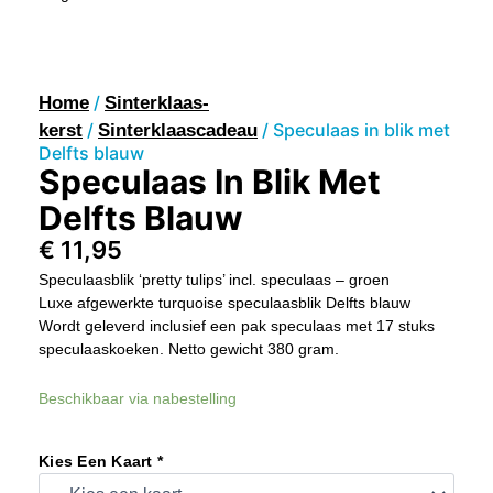
/
Home
Sinterklaas-
/
/ Speculaas in blik met
kerst
Sinterklaascadeau
Delfts blauw
Speculaas In Blik Met
Delfts Blauw
€
11,95
Speculaasblik ‘pretty tulips’ incl. speculaas – groen
Luxe afgewerkte turquoise speculaasblik Delfts blauw
Wordt geleverd inclusief een pak speculaas met 17 stuks
speculaaskoeken. Netto gewicht 380 gram.
Speculaas
Beschikbaar via nabestelling
In
Blik
Met
Kies Een Kaart *
Delfts