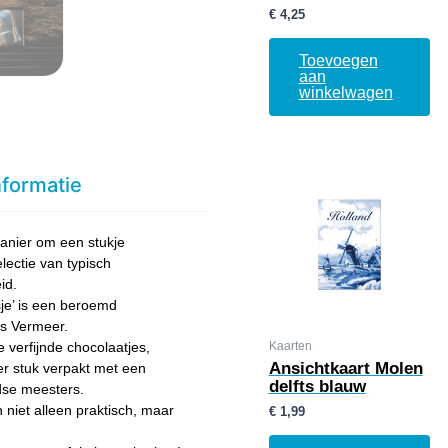
€
4,25
Toevoegen
aan
winkelwagen
nformatie
anier om een stukje
lectie van typisch
id.
je’ is een beroemd
s Vermeer.
Kaarten
 verfijnde chocolaatjes,
Ansichtkaart Molen
r stuk verpakt met een
delfts blauw
dse meesters.
n niet alleen praktisch, maar
€
1,99