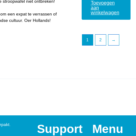
e stroopwafel niet ontbreken!
Toevoegen
aan
winkelwagen
 om een expat te verrassen of
dse cultuur. Oer Hollands!
1
2
→
rpakt.
Support
Menu