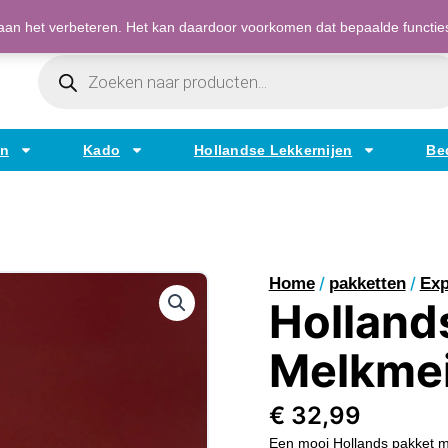
Bestellen op factuur mogelijk voor bedrijven
an het verbeteren. Het kan daardoor voorkomen dat bepaalde functies t
Producten
Zoeken
en
Kado
Hollandse Lekkernijen
Be
/
/
Home
pakketten
Exp
Holland
Melkmei
€
32,99
Een mooi Hollands pakket m