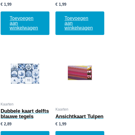
€
1,99
€
1,99
Toevoegen
Toevoegen
aan
aan
winkelwagen
winkelwagen
Kaarten
Kaarten
Dubbele kaart delfts
blauwe tegels
Ansichtkaart Tulpen
€
2,89
€
1,99