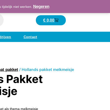
Maatschappelijk verantwoord ondernemend
Negeren
ijdelijk niet werken.
€
0,00
Winkelwagen
drijven
Contact
/ Hollands pakket melkmeisje
at pakket
s Pakket
sje
et als thema melkmeisje