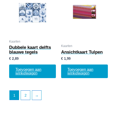
Kaarten
Kaarten
Dubbele kaart delfts
blauwe tegels
Ansichtkaart Tulpen
€
2,89
€
1,99
Toevoegen aan
Toevoegen aan
winkelwagen
winkelwagen
1
2
→