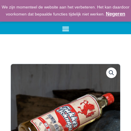
Ga
We zijn momenteel de website aan het verbeteren. Het kan daardoor
naar
€
0,00
Winkelwage
Negeren
voorkomen dat bepaalde functies tijdelijk niet werken.
de
inhoud