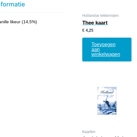
nformatie
Hollandse lekkernijen
ille likeur (14,5%)
Thee kaart
€
4,25
Toevoegen
aan
winkelwagen
Kaarten