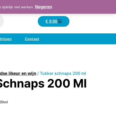
Maatschappelijk verantwoord ondernemend
Negeren
ijdelijk niet werken.
€
0,00
Winkelwagen
drijven
Contact
/ Tukker schnaps 200 ml
dse likeur en wijn
Schnaps 200 Ml
200ml