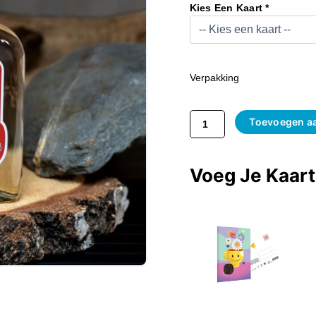
Schnaps
Kies Een Kaart *
200
Ml
Aantal
Verpakking
Toevoegen a
Voeg Je Kaar