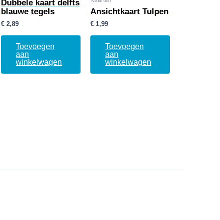
Kaarten
Dubbele kaart delfts
blauwe tegels
Ansichtkaart Tulpen
€
2,89
€
1,99
Toevoegen
Toevoegen
aan
aan
winkelwagen
winkelwagen