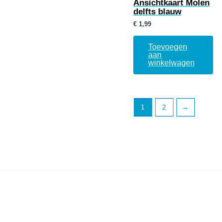
Ansichtkaart Molen
delfts blauw
€
1,99
Toevoegen
aan
winkelwagen
1
2
→