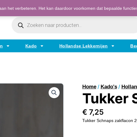
Bestellen op factuur mogelijk voor bedrijven
an het verbeteren. Het kan daardoor voorkomen dat bepaalde functies t
Producten
Zoeken
en
Kado
Hollandse Lekkernijen
Be
/
/
Home
Kado's
Hollan
Tukker 
€
7,25
Tukker Schnaps zakflacon 
Tukker