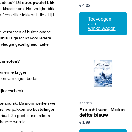
 cadeau? Dit
stroopwafel blik
€
4,25
klassiekers. Het vrolijke blik
estelijke lekkernij die altijd
Toevoegen
aan
winkelwagen
ilt verrassen of buitenlandse
blik is geschikt voor iedere
vleugje gezelligheid, zeker
epernoten?
n én te krijgen
ucten van eigen bodem
lijk geschenk
belangrijk. Daarom werken we
Kaarten
rs, verpakken we bestellingen
Ansichtkaart Molen
delfts blauw
aal. Zo geef je niet alleen
 betere wereld.
€
1,99