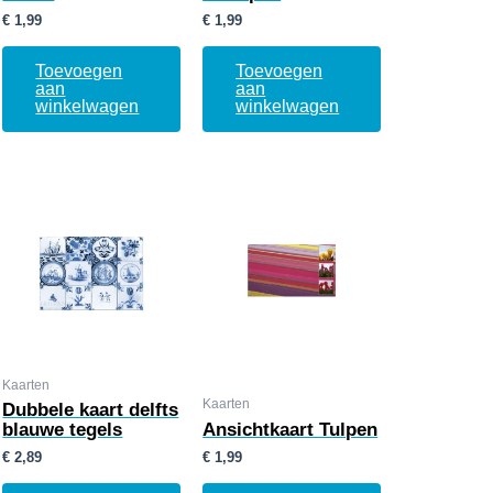
€
1,99
€
1,99
Toevoegen
Toevoegen
aan
aan
winkelwagen
winkelwagen
Kaarten
Kaarten
Dubbele kaart delfts
blauwe tegels
Ansichtkaart Tulpen
€
2,89
€
1,99