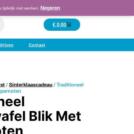
Maatschappelijk verantwoord ondernemend
Negeren
ijdelijk niet werken.
€
0,00
Winkelwagen
drijven
Contact
/
/ Traditioneel
st
Sinterklaascadeau
epernoten
neel
afel Blik Met
oten