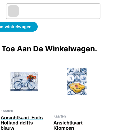
an winkelwagen
t Toe Aan De Winkelwagen.
Kaarten
Kaarten
Ansichtkaart Fiets
Holland delfts
Ansichtkaart
blauw
Klompen