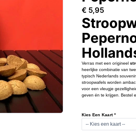
€
5,95
Stroopw
Peperno
Holland
Verras met een origineel
st
heerlijke combinatie van twe
typisch Nederlands souvenir 
stroopwafels worden ambach
voor een vleugje gezellighei
geven én te krijgen. Bestel 
Traditioneel
Stroopwafel
Kies Een Kaart *
Blik
Met
Pepernoten