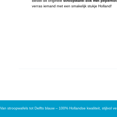
Bestel dit originele
stroopwafel blik met peperno
verras iemand met een smakelijk stukje Holland!
Van stroopwafels tot Delfts blauw – 100% Hollandse kwaliteit, stijlvol ve