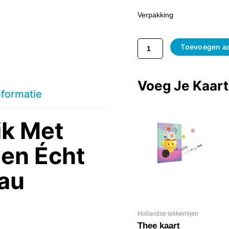
Aantal
Verpakking
Toevoegen a
Voeg Je Kaar
nformatie
ik Met
Een Écht
au
Hollandse lekkernijen
Thee kaart