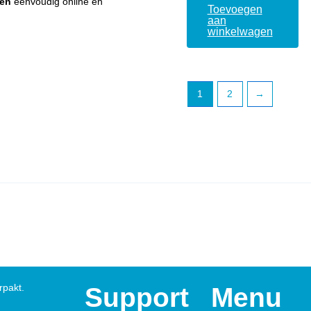
ten
eenvoudig online en
Toevoegen
aan
winkelwagen
1
2
→
rpakt.
Support
Menu