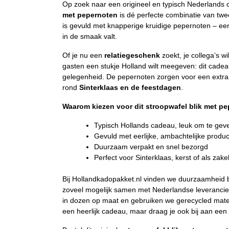
Op zoek naar een origineel en typisch Nederlands
met pepernoten
is dé perfecte combinatie van twee 
is gevuld met knapperige kruidige pepernoten – een fe
in de smaak valt.
Of je nu een
relatiegeschenk
zoekt, je collega’s w
gasten een stukje Holland wilt meegeven: dit cadeau
gelegenheid. De pepernoten zorgen voor een extra 
rond
Sinterklaas en de feestdagen
.
Waarom kiezen voor dit stroopwafel blik met p
Typisch Hollands cadeau, leuk om te geve
Gevuld met eerlijke, ambachtelijke prod
Duurzaam verpakt en snel bezorgd
Perfect voor Sinterklaas, kerst of als zake
Bij Hollandkadopakket.nl vinden we duurzaamheid 
zoveel mogelijk samen met Nederlandse leverancie
in dozen op maat en gebruiken we gerecycled materi
een heerlijk cadeau, maar draag je ook bij aan een