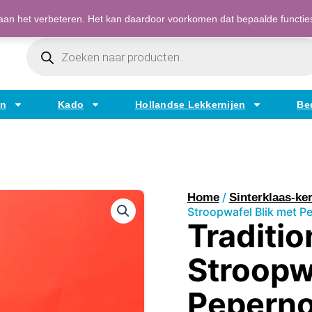
Bestellen op factuur mogelijk voor bedrijven
an het verbeteren. Het kan daardoor voorkomen dat bepaalde functies t
Producten
Zoeken
en
Kado
Hollandse Lekkernijen
Be
/
Home
Sinterklaas-ker
Stroopwafel Blik met P
Traditio
Stroopw
Pepern