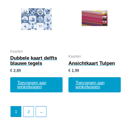
Kaarten
Kaarten
Dubbele kaart delfts
blauwe tegels
Ansichtkaart Tulpen
€
2,89
€
1,99
Toevoegen aan
Toevoegen aan
winkelwagen
winkelwagen
1
2
→