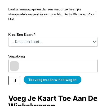
Laat je smaakpapillen dansen met onze heerlijke
stroopwafels verpakt in een prachtig Delfts Blauw en Rood
blik!
Stroopwafels
In
Kies Een Kaart *
Blik
Delfts
Blauw
Met
Verpakking
Rood
Aantal
Toevoegen aan winkelwagen
Voeg Je Kaart Toe Aan De