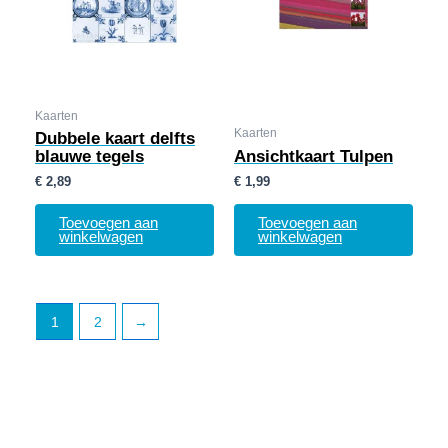
Kaarten
Kaarten
Dubbele kaart delfts
blauwe tegels
Ansichtkaart Tulpen
€
2,89
€
1,99
Toevoegen aan
Toevoegen aan
winkelwagen
winkelwagen
1
2
→